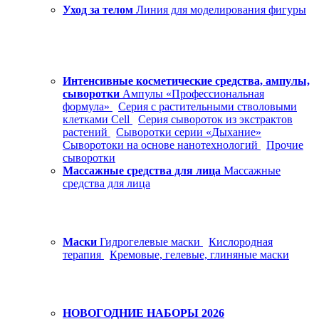
Уход за телом
Линия для моделирования фигуры
Интенсивные косметические средства, ампулы,
сыворотки
Ампулы «Профессиональная
формула»
Серия с растительными стволовыми
клетками Cell
Серия сывороток из экстрактов
растений
Сыворотки серии «Дыхание»
Сыворотоки на основе нанотехнологий
Прочие
сыворотки
Массажные средства для лица
Массажные
средства для лица
Маски
Гидрогелевые маски
Кислородная
терапия
Кремовые, гелевые, глиняные маски
НОВОГОДНИЕ НАБОРЫ 2026