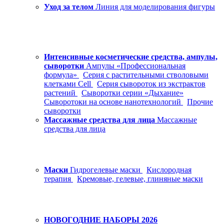
Уход за телом
Линия для моделирования фигуры
Интенсивные косметические средства, ампулы,
сыворотки
Ампулы «Профессиональная
формула»
Серия с растительными стволовыми
клетками Cell
Серия сывороток из экстрактов
растений
Сыворотки серии «Дыхание»
Сыворотоки на основе нанотехнологий
Прочие
сыворотки
Массажные средства для лица
Массажные
средства для лица
Маски
Гидрогелевые маски
Кислородная
терапия
Кремовые, гелевые, глиняные маски
НОВОГОДНИЕ НАБОРЫ 2026