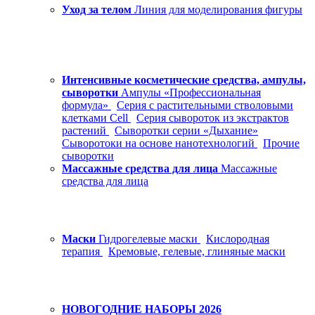
Уход за телом
Линия для моделирования фигуры
Интенсивные косметические средства, ампулы,
сыворотки
Ампулы «Профессиональная
формула»
Серия с растительными стволовыми
клетками Cell
Серия сывороток из экстрактов
растений
Сыворотки серии «Дыхание»
Сыворотоки на основе нанотехнологий
Прочие
сыворотки
Массажные средства для лица
Массажные
средства для лица
Маски
Гидрогелевые маски
Кислородная
терапия
Кремовые, гелевые, глиняные маски
НОВОГОДНИЕ НАБОРЫ 2026