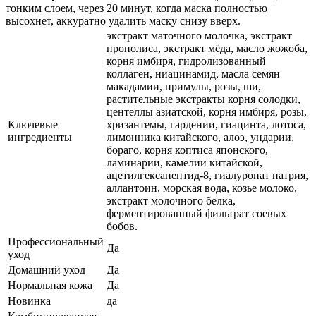
тонким слоем, через 20 минут, когда маска полностью
высохнет, аккуратно удалить маску снизу вверх.
экстракт маточного молочка, экстракт
прополиса, экстракт мёда, масло жожоба,
корня имбиря, гидролизованный
коллаген, ниацинамид, масла семян
макадамии, примулы, розы, ши,
растительные экстракты корня солодки,
центеллы азиатской, корня имбиря, розы,
Ключевые
хризантемы, гардении, гиацинта, лотоса,
ингредиенты
лимонника китайского, алоэ, ундарии,
бораго, корня коптиса японского,
ламинарии, камелии китайской,
ацетилгексапептид-8, гиалуронат натрия,
аллантоин, морская вода, козье молоко,
экстракт молочного белка,
ферментированный фильтрат соевых
бобов.
Профессиональный
Да
уход
Домашний уход
Да
Нормальная кожа
Да
Новинка
да